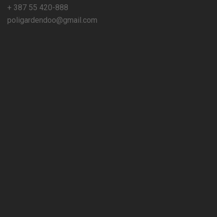
+ 387 55 420-888
poligardendoo@gmail.com