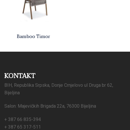
Bamboo Timor
KONTAKT
BIH, Republika Srpska, Donje Crnjelovo ul Druga br 62,
Bijeljina
Salon: Majevičkih Brigada 22a, 76300 Bijeljina
+ 387 66 835-394
+ 387 65 317-511