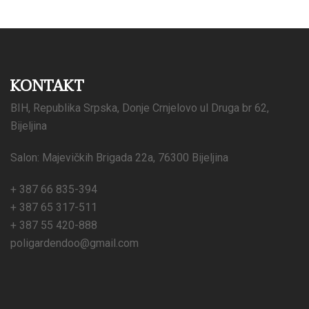
KONTAKT
BIH, Republika Srpska, Donje Crnjelovo ul Druga br 62,
Bijeljina
Salon: Majevičkih Brigada 22a, 76300 Bijeljina
+ 387 66 835-394
+ 387 65 317-511
+ 387 55 420-888
poligardendoo@gmail.com