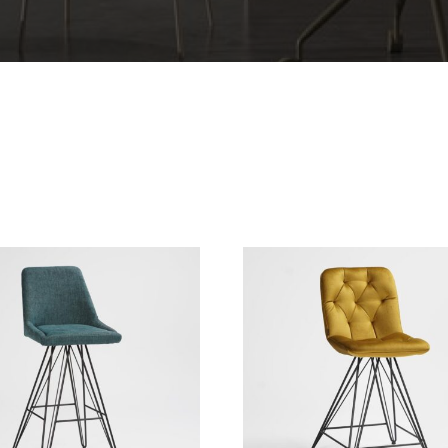
h
chschnittsbewertung
iert