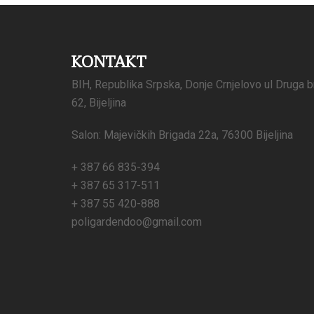
KONTAKT
BIH, Republika Srpska, Donje Crnjelovo ul Druga b
62, Bijeljina
Salon: Majevičkih Brigada 22a, 76300 Bijeljina
+ 387 66 835-394
+ 387 65 317-511
+ 387 55 420-888
poligardendoo@gmail.com