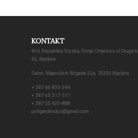
KONTAKT
BIH, Republika Srpska, Donje Crnjelovo ul Druga b
62, Bijeljina
Salon: Majevičkih Brigada 22a, 76300 Bijeljina
+ 387 66 835-394
+ 387 65 317-511
+ 387 55 420-888
poligardendoo@gmail.com