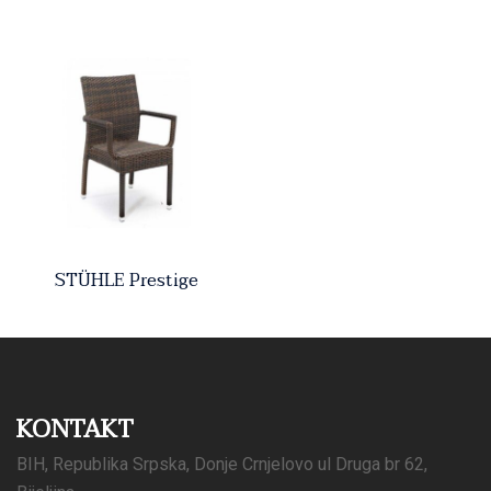
STÜHLE Prestige
KONTAKT
BIH, Republika Srpska, Donje Crnjelovo ul Druga br 62,