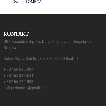
Dvosjed OMEGA
KONTAKT
BIH, Republika Srpska, Donje Crnjelovo ul Druga br 62,
Bijeljina
Salon: Majevičkih Brigada 22a, 76300 Bijeljina
+ 387 66 835-394
+ 387 65 317-511
+ 387 55 420-888
poligardendoo@gmail.com