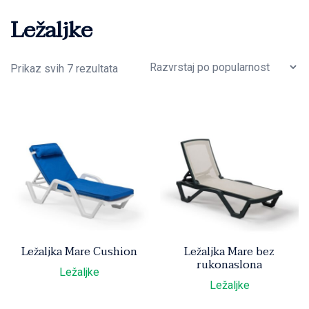
Ležaljke
Sorted
Prikaz svih 7 rezultata
by
average
rating
Ležaljka Mare Cushion
Ležaljka Mare bez
rukonaslona
Ležaljke
Ležaljke