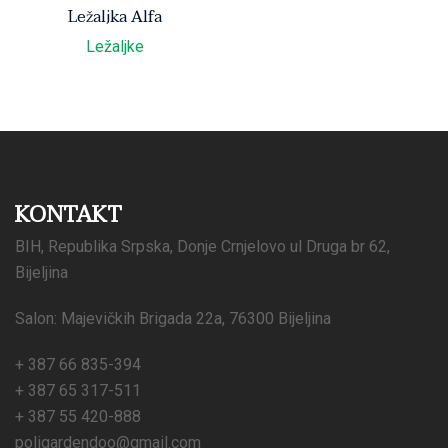
Ležaljka Alfa
Ležaljke
KONTAKT
BIH, Republika Srpska, Donje Crnjelovo ul Druga br 62,
Bijeljina
Salon: Majevičkih Brigada 22a, 76300 Bijeljina
+ 387 66 835-394
+ 387 65 317-511
+ 387 55 420-888
poligardendoo@gmail.com