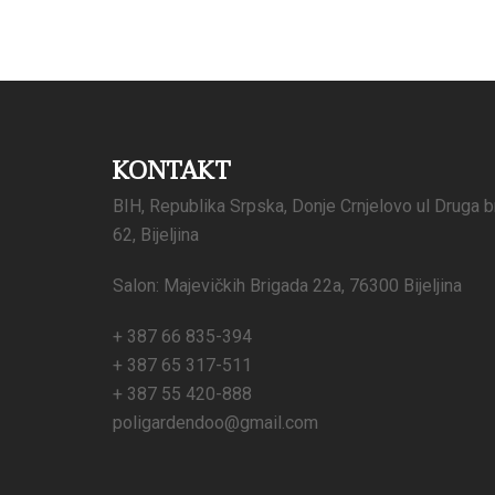
KONTAKT
BIH, Republika Srpska, Donje Crnjelovo ul Druga b
62, Bijeljina
Salon: Majevičkih Brigada 22a, 76300 Bijeljina
+ 387 66 835-394
+ 387 65 317-511
+ 387 55 420-888
poligardendoo@gmail.com