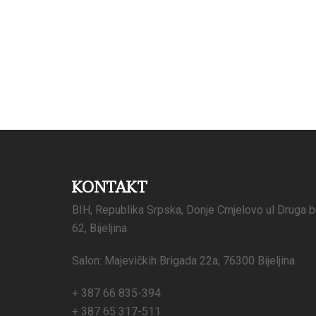
KONTAKT
BIH, Republika Srpska, Donje Crnjelovo ul Druga b
62, Bijeljina
Salon: Majevičkih Brigada 22a, 76300 Bijeljina
+ 387 66 835-394
+ 387 65 317-511