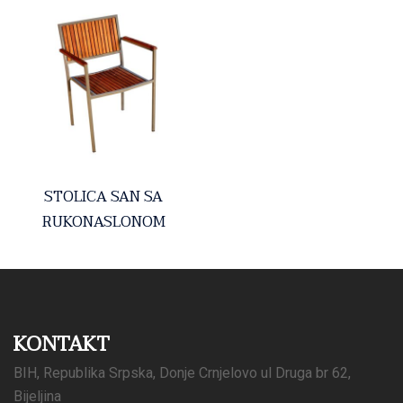
STOLICA SAN SA
RUKONASLONOM
KONTAKT
BIH, Republika Srpska, Donje Crnjelovo ul Druga br 62,
Bijeljina