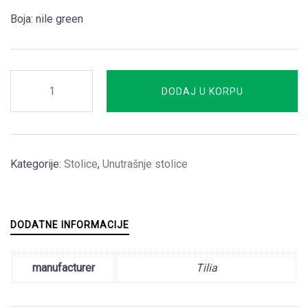
Boja: nile green
Stolica
DODAJ U KORPU
Capri
75cm
barska
količina
Kategorije:
Stolice
,
Unutrašnje stolice
DODATNE INFORMACIJE
manufacturer
Tilia