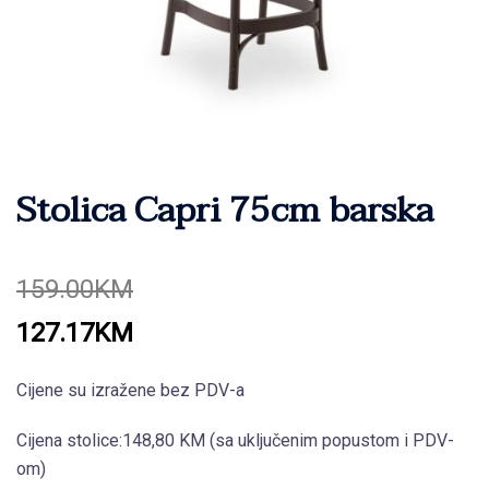
Stolica Capri 75cm barska
159.00
KM
Original
Current
127.17
KM
price
price
Cijene su izražene bez PDV-a
was:
is:
159.00KM.
127.17KM.
Cijena stolice:148,80 KM (sa uključenim popustom i PDV-
om)