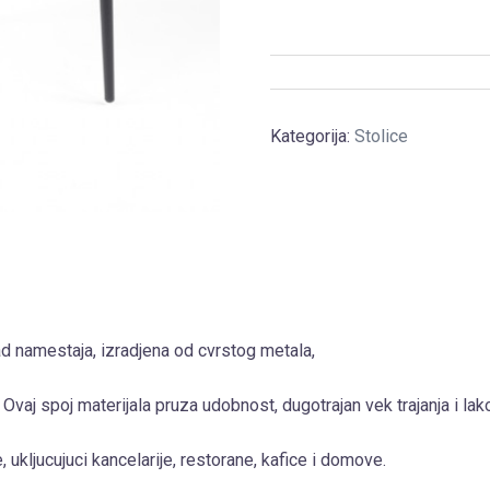
Kategorija:
Stolice
d namestaja, izradjena od cvrstog metala,
 Ovaj spoj materijala pruza udobnost, dugotrajan vek trajanja i lak
, ukljucujuci kancelarije, restorane, kafice i domove.