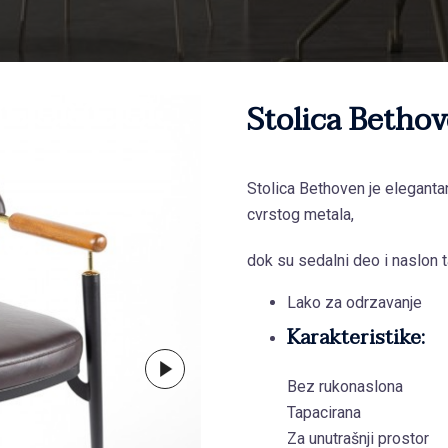
Stolica Betho
Stolica Bethoven je eleganta
cvrstog metala,
dok su sedalni deo i naslon t
Lako za odrzavanje
Karakteristike:
Bez rukonaslona
Tapacirana
Za unutrašnji prostor