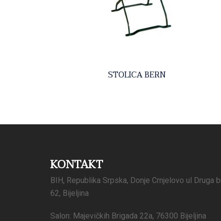
STOLICA BERN
KONTAKT
BIH, Republika Srpska, Donje Crnjelovo ul Druga b
62, Bijeljina
Salon: Majevičkih Brigada 22a, 76300 Bijeljina