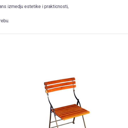
s izmedju estetike i prakticnosti,
rebu.