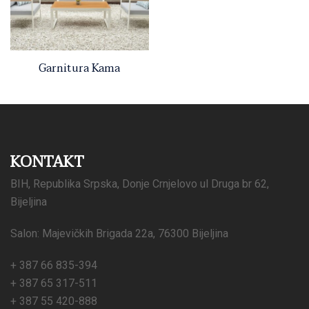
Garnitura Kama
KONTAKT
BIH, Republika Srpska, Donje Crnjelovo ul Druga br 62,
Bijeljina
Salon: Majevičkih Brigada 22a, 76300 Bijeljina
+ 387 66 835-394
+ 387 65 317-511
+ 387 55 420-888