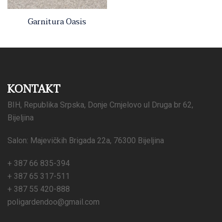
Garnitura Oasis
KONTAKT
BIH, Republika Srpska, Donje Crnjelovo ul Druga br 62,
Bijeljina
Salon: Majevičkih Brigada 22a, 76300 Bijeljina
+ 387 66 835-394
+ 387 65 317-511
+ 387 55 420-888
poligardendoo@gmail.com