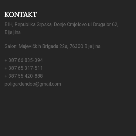
KONTAKT
BIH, Republika Srpska, Donje Crnjelovo ul Druga br 62,
Bijeljina
Salon: Majevičkih Brigada 22a, 76300 Bijeljina
+ 387 66 835-394
+ 387 65 317-511
+ 387 55 420-888
poligardendoo@gmail.com