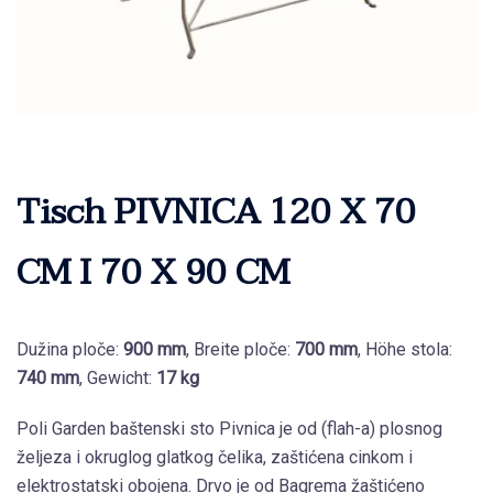
Tisch PIVNICA 120 X 70
CM I 70 X 90 CM
Dužina ploče:
900 mm
, Breite ploče:
700 mm
, Höhe stola:
740 mm
, Gewicht:
17 kg
Poli Garden baštenski sto Pivnica je od (flah-a) plosnog
željeza i okruglog glatkog čelika, zaštićena cinkom i
elektrostatski obojena. Drvo je od Bagrema žaštićeno