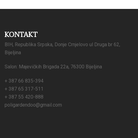
KONTAKT
BIH, Republika Srpska, Donje Crnjelovo ul Druga br 62,
Bijeljina
Salon: Majevičkih Brigada 22a, 76300 Bijeljina
+ 387 66 835-394
+ 387 65 317-511
+ 387 55 420-888
poligardendoo@gmail.com