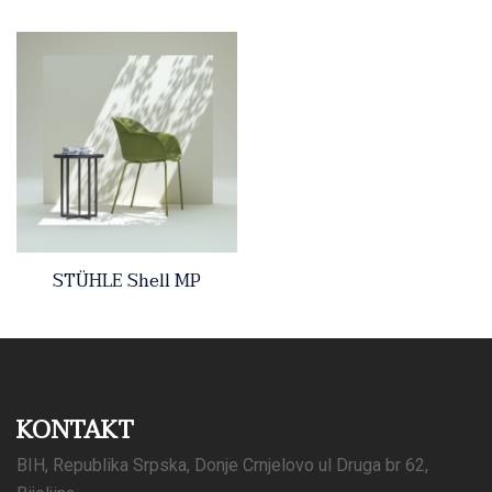
STÜHLE Shell MP
KONTAKT
BIH, Republika Srpska, Donje Crnjelovo ul Druga br 62,