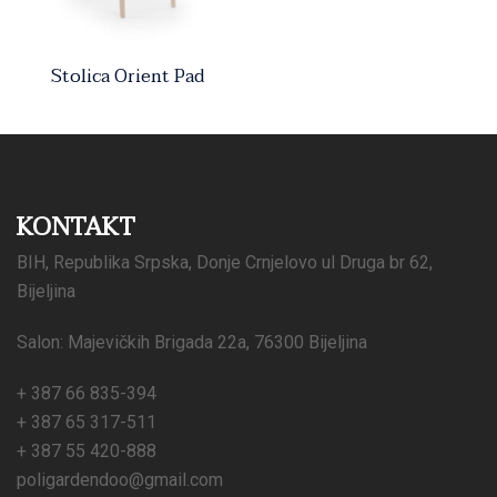
Stolica Orient Pad
KONTAKT
BIH, Republika Srpska, Donje Crnjelovo ul Druga br 62,
Bijeljina
Salon: Majevičkih Brigada 22a, 76300 Bijeljina
+ 387 66 835-394
+ 387 65 317-511
+ 387 55 420-888
poligardendoo@gmail.com