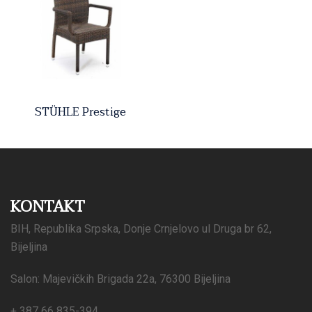
STÜHLE Prestige
KONTAKT
BIH, Republika Srpska, Donje Crnjelovo ul Druga br 62,
Bijeljina
Salon: Majevičkih Brigada 22a, 76300 Bijeljina
+ 387 66 835-394