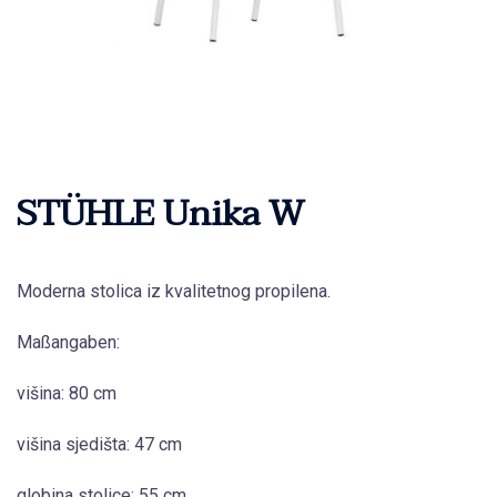
STÜHLE Unika W
Moderna stolica iz kvalitetnog propilena.
Maßangaben:
višina: 80 cm
višina sjedišta: 47 cm
globina stolice: 55 cm