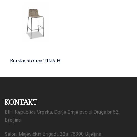
Barska stolica TINA H
KONTAKT
BIH, Republika Srpska, Donje Crnjelovo ul Druga br 62,
Bijeljina
Salon: Majevičkih Brigada 22a, 76300 Bijeljina