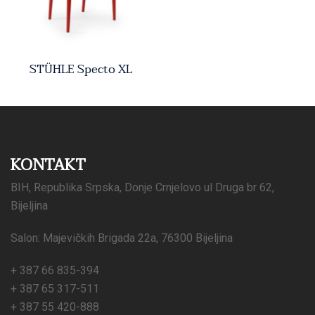
STÜHLE Specto XL
KONTAKT
BIH, Republika Srpska, Donje Crnjelovo ul Druga br 62,
Bijeljina
Salon: Majevičkih Brigada 22a, 76300 Bijeljina
+ 387 66 835-394
+ 387 65 317-511
+ 387 55 420-888