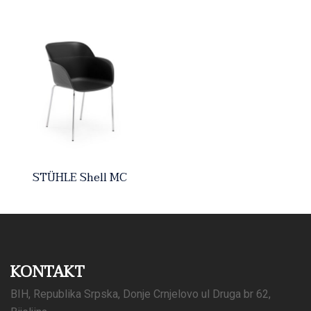
STÜHLE Shell MC
KONTAKT
BIH, Republika Srpska, Donje Crnjelovo ul Druga br 62,