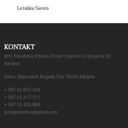
Ležaljka Siesta
KONTAKT
BIH, Republika Srpska, Donje Crnjelovo ul Druga br 62,
Bijeljina
Salon: Majevičkih Brigada 22a, 76300 Bijeljina
+ 387 66 835-394
+ 387 65 317-511
+ 387 55 420-888
poligardendoo@gmail.com