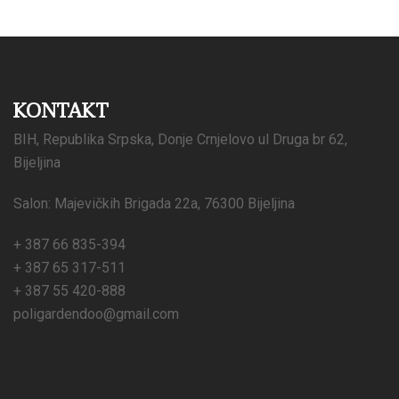
KONTAKT
BIH, Republika Srpska, Donje Crnjelovo ul Druga br 62,
Bijeljina
Salon: Majevičkih Brigada 22a, 76300 Bijeljina
+ 387 66 835-394
+ 387 65 317-511
+ 387 55 420-888
poligardendoo@gmail.com