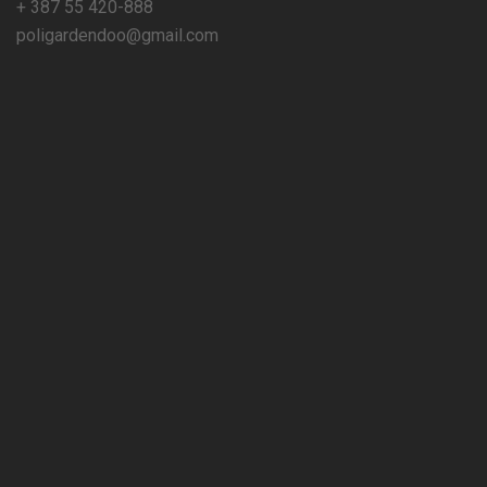
+ 387 55 420-888
poligardendoo@gmail.com