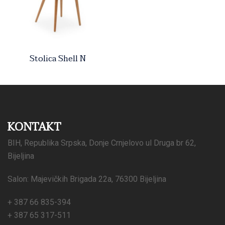
Stolica Shell N
KONTAKT
BIH, Republika Srpska, Donje Crnjelovo ul Druga br 62,
Bijeljina
Salon: Majevičkih Brigada 22a, 76300 Bijeljina
+ 387 66 835-394
+ 387 65 317-511