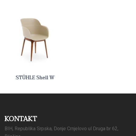
STÜHLE Shell W
KONTAKT
BIH, Republika Srpska, Donje Crnjelovo ul Druga br 62,