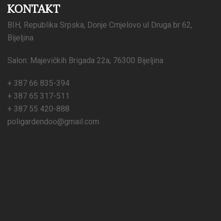
KONTAKT
BIH, Republika Srpska, Donje Crnjelovo ul Druga br 62,
Bijeljina
Salon: Majevičkih Brigada 22a, 76300 Bijeljina
+ 387 66 835-394
+ 387 65 317-511
+ 387 55 420-888
poligardendoo@gmail.com