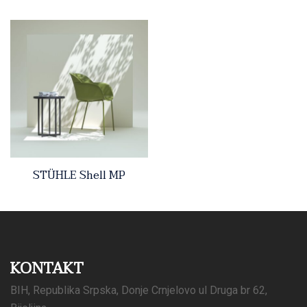
STÜHLE Shell MP
KONTAKT
BIH, Republika Srpska, Donje Crnjelovo ul Druga br 62,