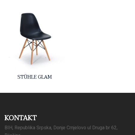
STÜHLE GLAM
KONTAKT
BIH, Republika Srpska, Donje Crnjelovo ul Druga br 62,