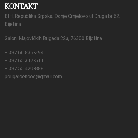
KONTAKT
BIH, Republika Srpska, Donje Crnjelovo ul Druga br 62,
Bijeljina
Salon: Majevičkih Brigada 22a, 76300 Bijeljina
+ 387 66 835-394
+ 387 65 317-511
+ 387 55 420-888
poligardendoo@gmail.com