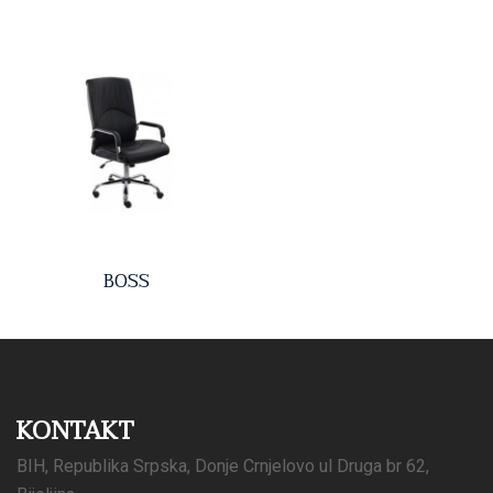
BOSS
KONTAKT
BIH, Republika Srpska, Donje Crnjelovo ul Druga br 62,