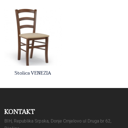
Stolica VENEZIA
KONTAKT
BIH, Republika Srpska, Donje Crnjelovo ul Druga br 62,