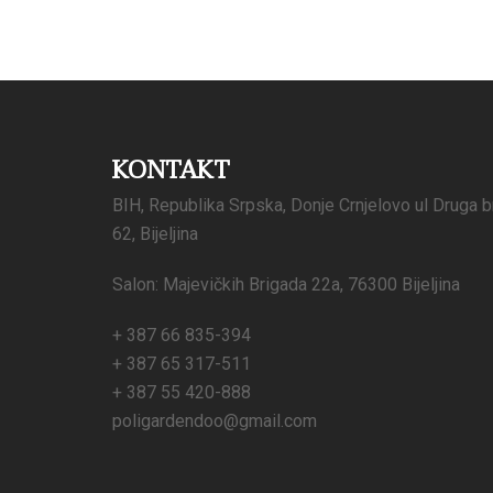
KONTAKT
BIH, Republika Srpska, Donje Crnjelovo ul Druga b
62, Bijeljina
Salon: Majevičkih Brigada 22a, 76300 Bijeljina
+ 387 66 835-394
+ 387 65 317-511
+ 387 55 420-888
poligardendoo@gmail.com