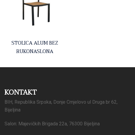
STOLICA ALUM BEZ
RUKONASLONA
KONTAKT
BIH, Republika Srpska, Donje Crnjelovo ul Druga br 62,
Bijeljina
Salon: Majevičkih Brigada 22a, 76300 Bijeljina