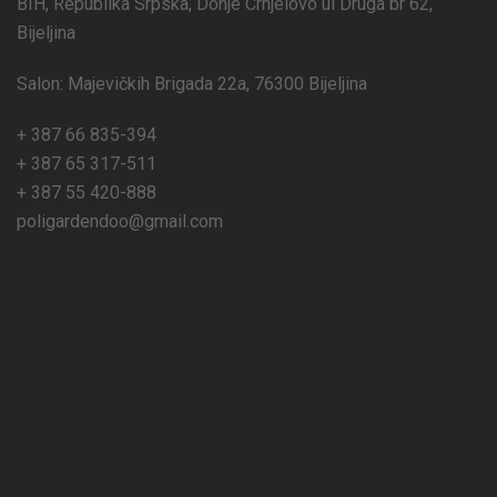
BIH, Republika Srpska, Donje Crnjelovo ul Druga br 62,
Bijeljina
Salon: Majevičkih Brigada 22a, 76300 Bijeljina
+ 387 66 835-394
+ 387 65 317-511
+ 387 55 420-888
poligardendoo@gmail.com