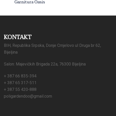
Garnitura Oasis
KONTAKT
BIH, Republika Srpska, Donje Crnjelovo ul Druga br 62,
Bijeljina
Salon: Majevičkih Brigada 22a, 76300 Bijeljina
+ 387 66 835-394
+ 387 65 317-511
+ 387 55 420-888
poligardendoo@gmail.com