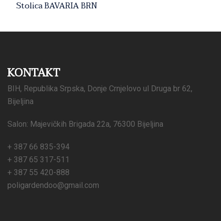
Stolica BAVARIA BRN
KONTAKT
BIH, Republika Srpska, Donje Crnjelovo ul Druga br 62,
Bijeljina
Salon: Majevičkih Brigada 22a, 76300 Bijeljina
+ 387 66 835-394
+ 387 65 317-511
+ 387 55 420-888
poligardendoo@gmail.com