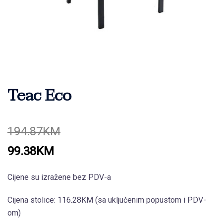
Teac Eco
194.87
KM
Original
Current
99.38
KM
price
price
Cijene su izražene bez PDV-a
was:
is:
194.87KM.
99.38KM.
Cijena stolice: 116.28KM (sa uključenim popustom i PDV-
om)