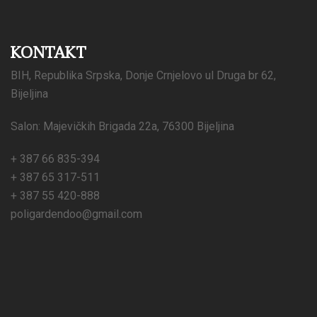
KONTAKT
BIH, Republika Srpska, Donje Crnjelovo ul Druga br 62,
Bijeljina
Salon: Majevičkih Brigada 22a, 76300 Bijeljina
+ 387 66 835-394
+ 387 65 317-511
+ 387 55 420-888
poligardendoo@gmail.com