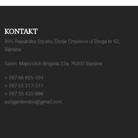
KONTAKT
BIH, Republika Srpska, Donje Crnjelovo ul Druga br 62,
Bijeljina
Salon: Majevičkih Brigada 22a, 76300 Bijeljina
+ 387 66 835-394
+ 387 65 317-511
+ 387 55 420-888
poligardendoo@gmail.com